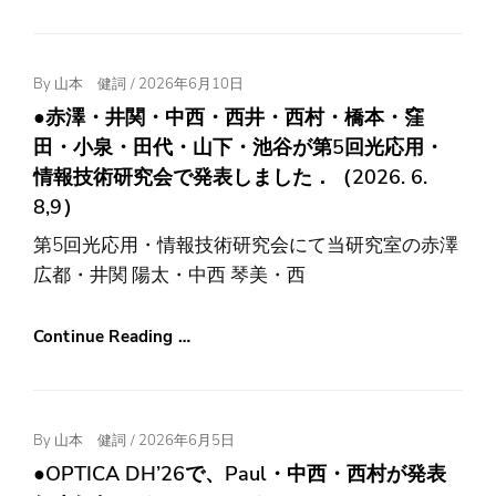
Posted
By
山本 健詞
/
2026年6月10日
On
●赤澤・井関・中西・西井・西村・橋本・窪
田・小泉・田代・山下・池谷が第5回光応用・
情報技術研究会で発表しました．（2026. 6.
8,9）
第5回光応用・情報技術研究会にて当研究室の赤澤
広都・井関 陽太・中西 琴美・西
Continue Reading …
Posted
By
山本 健詞
/
2026年6月5日
On
●OPTICA DH’26で、Paul・中西・西村が発表