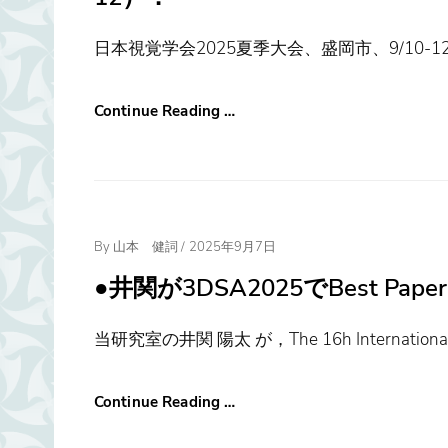
日本視覚学会2025夏季大会、盛岡市、9/10
Continue Reading …
Posted
By
山本 健詞
/
2025年9月7日
On
●井関が3DSA2025でBest Pa
当研究室の井関 陽太 が，The 16h International
Continue Reading …