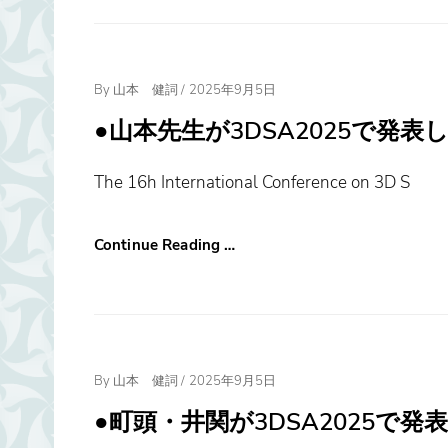
Posted
By
山本 健詞
/
2025年9月5日
On
●山本先生が3DSA2025で発表しまし
The 16h International Conference on 3D S
Continue Reading …
Posted
By
山本 健詞
/
2025年9月5日
On
●町頭・井関が3DSA2025で発表し