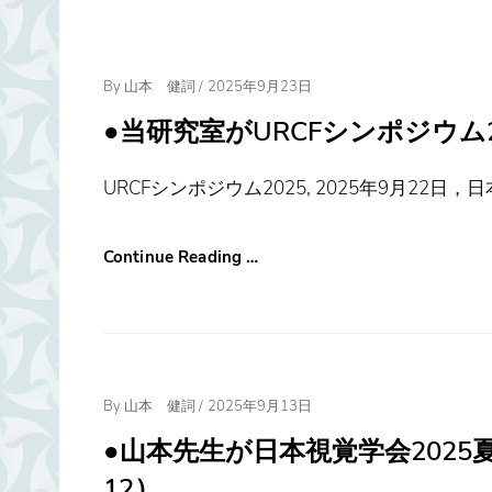
Posted
By
山本 健詞
/
2025年9月23日
On
●当研究室がURCFシンポジウム20
URCFシンポジウム2025, 2025年9月22
Continue Reading …
Posted
By
山本 健詞
/
2025年9月13日
On
●山本先生が日本視覚学会2025夏
12）．