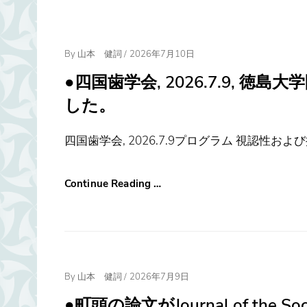
Posted
By
山本 健詞
/
2026年7月10日
On
●四国歯学会, 2026.7.9, 
した。
四国歯学会, 2026.7.9プログラム 視認性
Continue Reading …
Posted
By
山本 健詞
/
2026年7月9日
On
●町頭の論文がJournal of the Soci