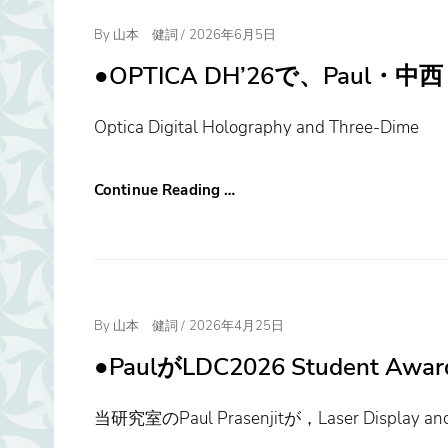
Posted
By
山本 健詞
/
2026年6月5日
On
●OPTICA DH’26で、Paul・
Optica Digital Holography and Three-Dime
Continue Reading …
Posted
By
山本 健詞
/
2026年4月25日
On
●PaulがLDC2026 Student 
当研究室のPaul Prasenjitが，Laser Display and