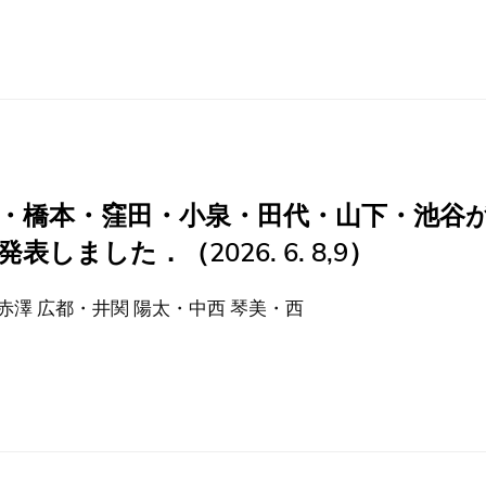
村・橋本・窪田・小泉・田代・山下・池谷
ました．（2026. 6. 8,9）
澤 広都・井関 陽太・中西 琴美・西