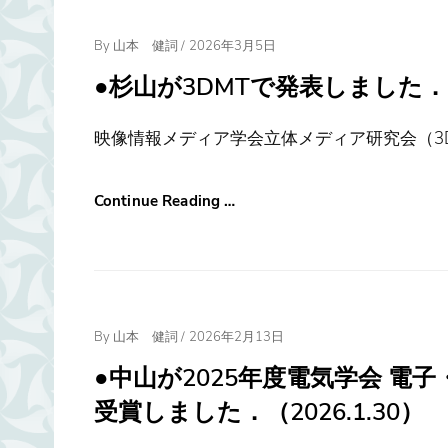
Posted
By
山本 健詞
/
2026年3月5日
On
●杉山が3DMTで発表しました．（20
映像情報メディア学会立体メディア研究会（3DMT）, 
Continue Reading …
Posted
By
山本 健詞
/
2026年2月13日
On
●中山が2025年度電気学会 電
受賞しました．（2026.1.30）