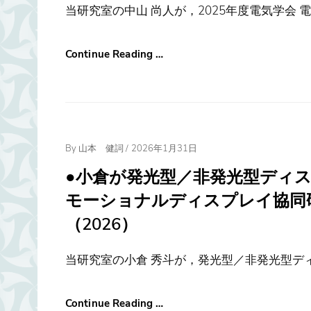
当研究室の中山 尚人が，2025年度電気学会 
Continue Reading …
Posted
By
山本 健詞
/
2026年1月31日
On
●小倉が発光型／非発光型ディ
モーショナルディスプレイ協同
（2026）
当研究室の小倉 秀斗が，発光型／非発光型ディス
Continue Reading …