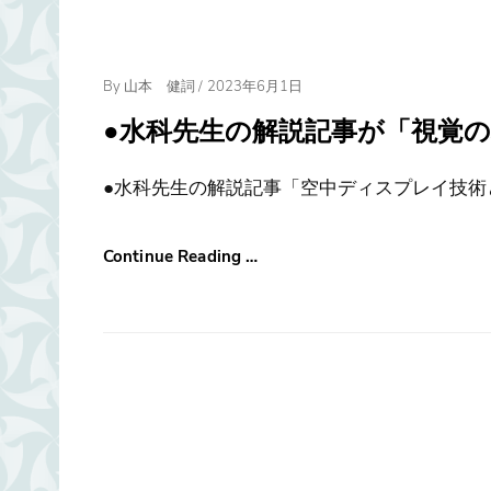
Posted
By
山本 健詞
/
2023年6月1日
On
●水科先生の解説記事が「視覚の科
●水科先生の解説記事「空中ディスプレイ技術
Continue Reading …