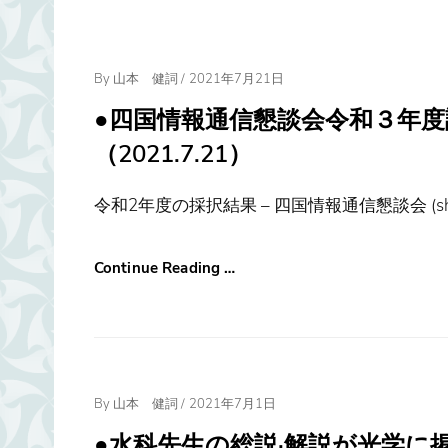
Posted
By
山本 健詞
/
2021年7月21日
On
●四国情報通信懇談会令和３年
（2021.7.21）
令和2年度の採択結果 – 四国情報通信懇談会 (shik
Continue Reading …
Posted
By
山本 健詞
/
2021年7月1日
On
●水科先生の総説·解説が光学に掲載