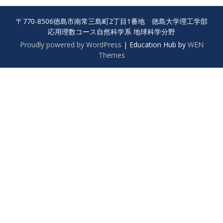
〒770-8506徳島市南常三島町2丁目1番地 徳島大学理工学部
応用理数コース自然科学系 地球科学分野
Proudly powered by WordPress
|
Education Hub by
WEN
Themes