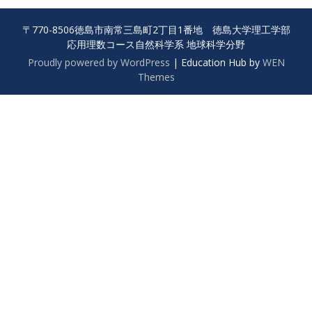
〒770-8506徳島市南常三島町2丁目1番地 徳島大学理工学部
応用理数コース自然科学系 地球科学分野
Proudly powered by WordPress
|
Education Hub by
WEN
Themes