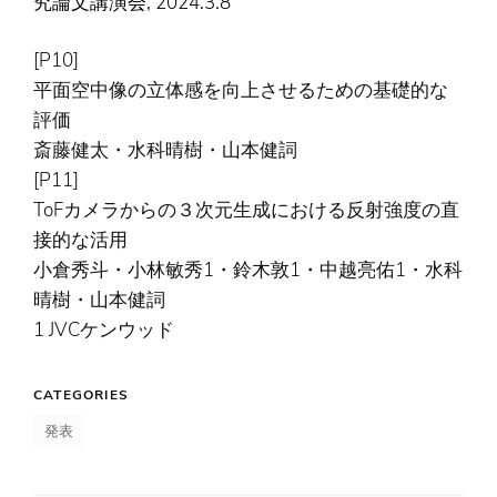
究論文講演会, 2024.3.8
[P10]
平面空中像の立体感を向上させるための基礎的な
評価
斎藤健太・水科晴樹・山本健詞
[P11]
ToFカメラからの３次元生成における反射強度の直
接的な活用
小倉秀斗・小林敏秀1・鈴木敦1・中越亮佑1・水科
晴樹・山本健詞
1 JVCケンウッド
CATEGORIES
発表