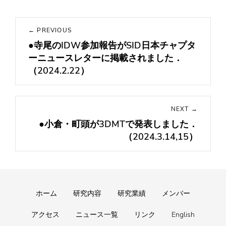
投
← PREVIOUS
稿
●寺尾のIDW参加報告がSID日本チャプタ
Previous
ナ
ーニュースレターに掲載されました．
post:
ビ
（2024.2.22）
ゲ
ー
シ
NEXT →
ョ
●小倉・町頭が3DMTで発表しました．
Next
ン
（2024.3.14,15）
post:
Footer
ホーム
研究内容
研究業績
メンバー
menu
アクセス
ニュース一覧
リンク
English