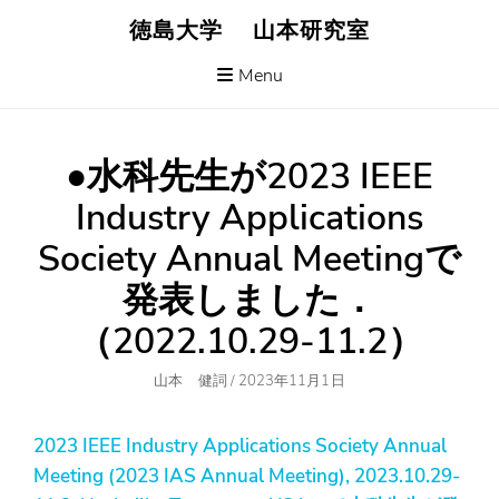
Skip
徳島大学 山本研究室
to
content
Menu
●水科先生が2023 IEEE
Industry Applications
Society Annual Meetingで
発表しました．
（2022.10.29-11.2）
Author
Posted
山本 健詞
/
2023年11月1日
On
2023 IEEE Industry Applications Society Annual
Meeting (2023 IAS Annual Meeting), 2023.10.29-