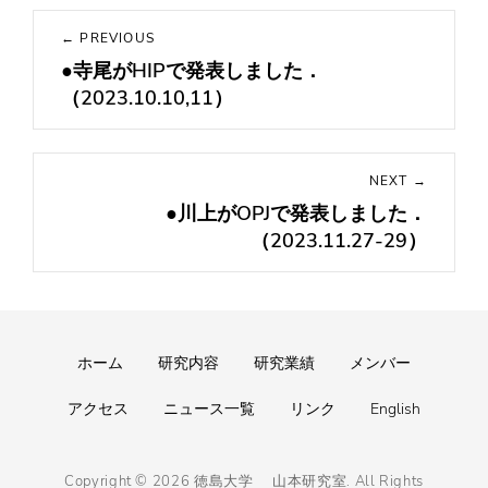
投
← PREVIOUS
稿
●寺尾がHIPで発表しました．
Previous
ナ
（2023.10.10,11）
post:
ビ
ゲ
ー
NEXT →
シ
●川上がOPJで発表しました．
Next
ョ
（2023.11.27-29）
post:
ン
Footer
ホーム
研究内容
研究業績
メンバー
menu
アクセス
ニュース一覧
リンク
English
Copyright © 2026
徳島大学 山本研究室
. All Rights