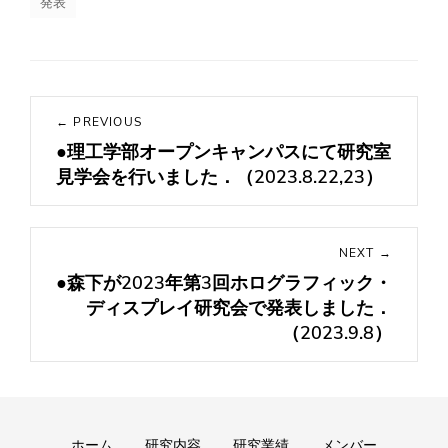
発表
投
← PREVIOUS
稿
●理工学部オープンキャンパスにて研究室
Previous
ナ
見学会を行いました．（2023.8.22,23）
post:
ビ
ゲ
ー
NEXT →
シ
●森下が2023年第3回ホログラフィック・
Next
ョ
ディスプレイ研究会で発表しました．
post:
ン
（2023.9.8）
Footer
ホーム
研究内容
研究業績
メンバー