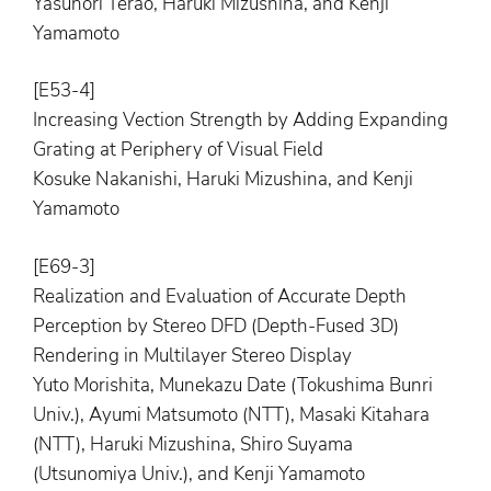
Yasunori Terao, Haruki Mizushina, and Kenji
Yamamoto
[E53-4]
Increasing Vection Strength by Adding Expanding
Grating at Periphery of Visual Field
Kosuke Nakanishi, Haruki Mizushina, and Kenji
Yamamoto
[E69-3]
Realization and Evaluation of Accurate Depth
Perception by Stereo DFD (Depth-Fused 3D)
Rendering in Multilayer Stereo Display
Yuto Morishita, Munekazu Date (Tokushima Bunri
Univ.), Ayumi Matsumoto (NTT), Masaki Kitahara
(NTT), Haruki Mizushina, Shiro Suyama
(Utsunomiya Univ.), and Kenji Yamamoto