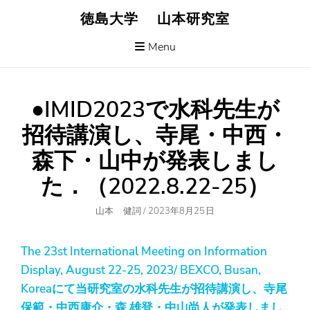
Skip
徳島大学 山本研究室
to
content
Menu
●IMID2023で水科先生が
招待講演し、寺尾・中西・
森下・山中が発表しまし
た．（2022.8.22-25）
Author
Posted
山本 健詞
/
2023年8月25日
On
The 23st International Meeting on Information
Display, August 22-25, 2023/ BEXCO, Busan,
Koreaにて当研究室の水科先生が招待講演し
、
寺尾
保範・中西康介
・
森 雄登
・
中山尚人が発表しまし