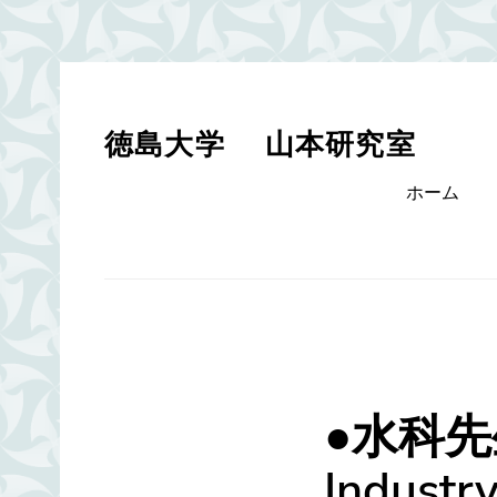
Skip
to
content
徳島大学 山本研究室
Primary
ホーム
menu
●水科先生
Indust