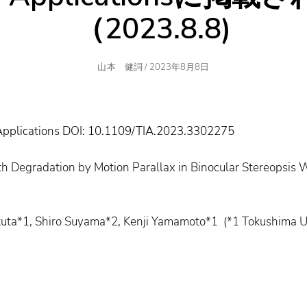
（2023.8.8)
Author
Posted
山本 健詞
/
2023年8月8日
On
 Applications DOI: 10.1109/TIA.2023.3302275
 Degradation by Motion Parallax in Binocular Stereopsis W
kuta*1, Shiro Suyama*2, Kenji Yamamoto*1 (*1 Tokushima Un