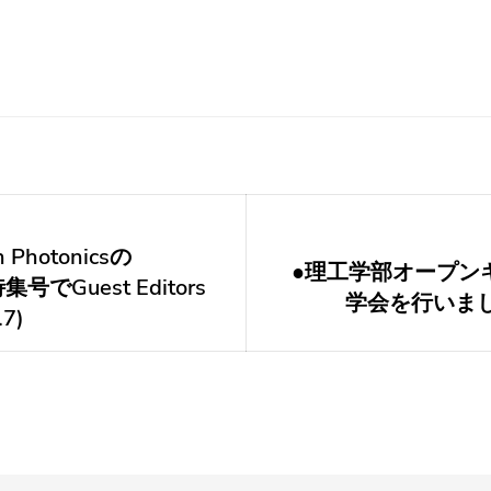
 Photonicsの
●理工学部オープン
Next
s特集号でGuest Editors
post:
学会を行いました
7)