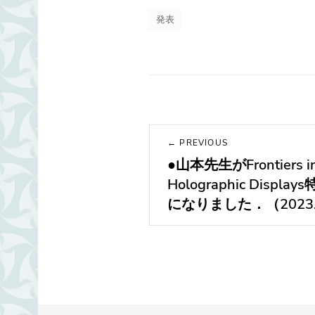
発表
投
← PREVIOUS
稿
●山本先生がFrontiers in
Previous
post:
Holographic Display
ナ
になりました．（2023.
ビ
ゲ
ー
シ